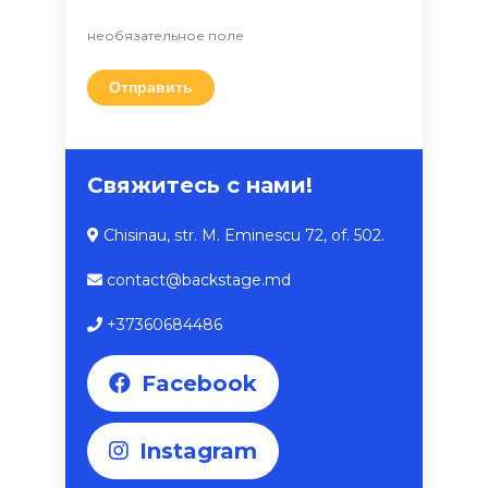
необязательное поле
Свяжитесь с нами!
Chisinau, str. M. Eminescu 72, of. 502.
contact@backstage.md
+37360684486
Facebook
Instagram