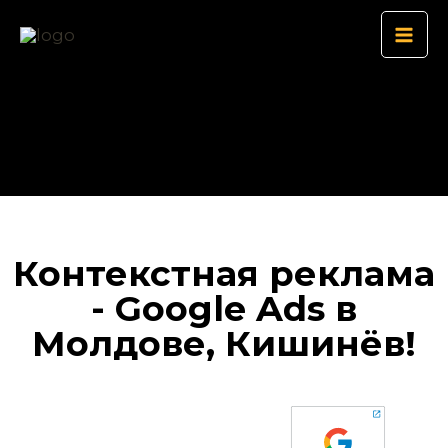
Перейти
Mai
к
Men
содержимому
Контекстная реклама
- Google Ads в
Молдове, Кишинёв!