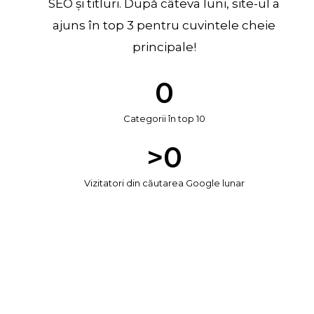
SEO și titluri. După câteva luni, site-ul a
ajuns în top 3 pentru cuvintele cheie
principale!
0
Categorii în top 10
>
0
Vizitatori din căutarea Google lunar