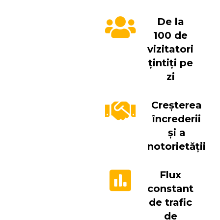
De la
100 de
vizitatori
țintiți pe
zi
Creșterea
încrederii
și a
notorietății
Flux
constant
de trafic
de