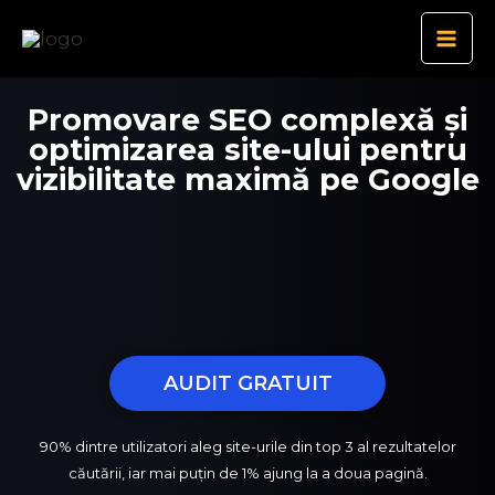
Skip
Mai
to
Men
content
Promovare SEO complexă și
optimizarea site-ului pentru
vizibilitate maximă pe Google
AUDIT GRATUIT
90% dintre utilizatori aleg site-urile din top 3 al rezultatelor
căutării, iar mai puțin de 1% ajung la a doua pagină.